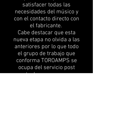
satisfacer todas las
necesidades del músico y
con el contacto directo con
el fabricante.
Cabe destacar que esta
nueva etapa no olvida a las
anteriores por lo que todo
el grupo de trabajo que
conforma TOROAMPS se
ocupa del servicio post
venta de marcas como
VINTAGE ELECTRIC o
VINTAGE.
Gracias por tomarse el
tiempo de leer esta
pequeña introducción.